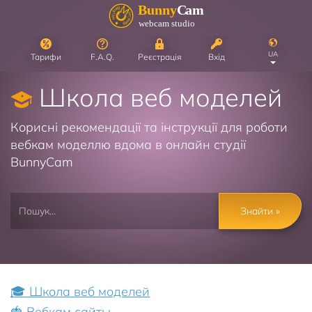
UA
Тарифи
F.A.Q.
Реєстрація
Вхід
Школа веб моделей
Корисні рекомендації та інструкції для роботи
вебкам моделлю вдома в онлайн студії
BunnyCam
Знайти »
🎓 Школа веб моделей
🍓 Вебкам сайты